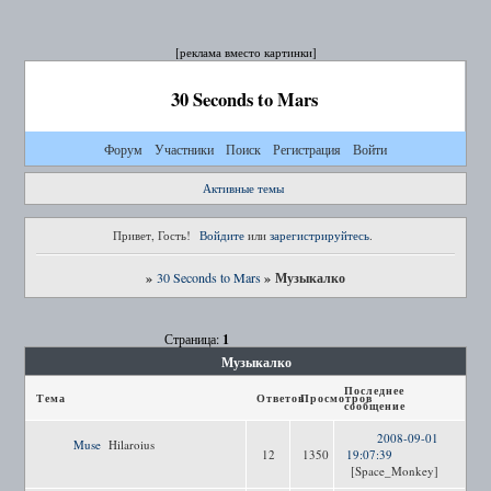
[реклама вместо картинки]
30 Seconds to Mars
Форум
Участники
Поиск
Регистрация
Войти
Активные темы
Привет, Гость!
Войдите
или
зарегистрируйтесь
.
»
»
Музыкалко
30 Seconds to Mars
1
Страница:
Музыкалко
Последнее
Тема
Ответов
Просмотров
сообщение
2008-09-01
Muse
Hilaroius
12
1350
19:07:39
[Space_Monkey]