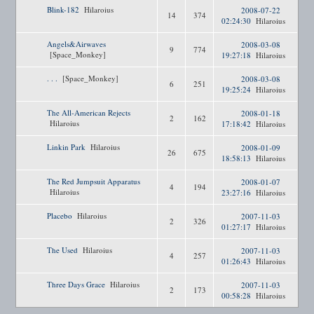
Blink-182
Hilaroius
2008-07-22
14
374
02:24:30
Hilaroius
Angels&Airwaves
2008-03-08
9
774
[Space_Monkey]
19:27:18
Hilaroius
. . .
[Space_Monkey]
2008-03-08
6
251
19:25:24
Hilaroius
The All-American Rejects
2008-01-18
2
162
Hilaroius
17:18:42
Hilaroius
Linkin Park
Hilaroius
2008-01-09
26
675
18:58:13
Hilaroius
The Red Jumpsuit Apparatus
2008-01-07
4
194
Hilaroius
23:27:16
Hilaroius
Placebo
Hilaroius
2007-11-03
2
326
01:27:17
Hilaroius
The Used
Hilaroius
2007-11-03
4
257
01:26:43
Hilaroius
Three Days Grace
Hilaroius
2007-11-03
2
173
00:58:28
Hilaroius