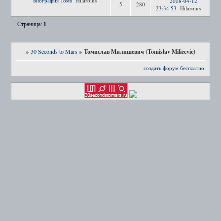
Биография Томо
Hilaroius
2008-04-12
5
280
23:34:53
Hilaroius
1
Страница:
»
»
Томислав Милишевич (Tomislav Milicevic)
30 Seconds to Mars
создать форум бесплатно