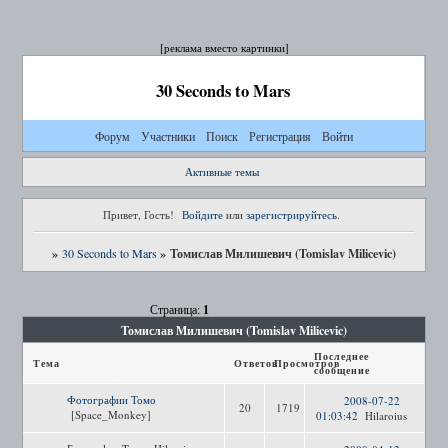
[реклама вместо картинки]
30 Seconds to Mars
Форум
Участники
Поиск
Регистрация
Войти
Активные темы
Привет, Гость!
Войдите
или
зарегистрируйтесь
.
»
»
Томислав Милишевич (Tomislav Milicevic)
30 Seconds to Mars
1
Страница:
Томислав Милишевич (Tomislav Milicevic)
Последнее
Тема
Ответов
Просмотров
сообщение
Фотографии Томо
2008-07-22
20
1719
[Space_Monkey]
01:03:42
Hilaroius