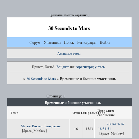
[реклама вместо картинки]
30 Seconds to Mars
Форум
Участники
Поиск
Регистрация
Войти
Активные темы
Привет, Гость!
Войдите
или
зарегистрируйтесь
.
»
»
Временные и бывшие участники.
30 Seconds to Mars
1
Страница:
Временные и бывшие участники.
Последнее
Тема
Ответов
Просмотров
сообщение
2008-03-16
Мэтью Воктер. Биография.
16
1583
18:51:51
[Space_Monkey]
[Space_Monkey]