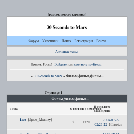
[реклама вместо картинки]
30 Seconds to Mars
Форум
Участники
Поиск
Регистрация
Войти
Активные темы
Привет, Гость!
Войдите
или
зарегистрируйтесь
.
»
»
Фильм,фильм,фильм...
30 Seconds to Mars
1
Страница:
Фильм,фильм,фильм...
Последнее
Тема
Ответов
Просмотров
сообщение
Lost
[Space_Monkey]
2008-07-22
5
1320
02:23:22
Hilaroius