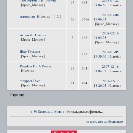
Тим Бертон (Tim Burton)
2008-07-22
15
363
[Space_Monkey]
01:04:56
Hilaroius
2008-03-06
Александр
Hilaroius
[
1
2
]
57
2406
19:06:33
[Space_Monkey]
2008-02-16
Across the Universe
5
162
01:05:23
[Space_Monkey]
[Space_Monkey]
Шоу Трумана
2008-01-05
3
127
[Space_Monkey]
19:30:40
Hilaroius
Requiem For A Dream
2007-12-16
16
543
Hilaroius
01:04:07
Hilaroius
Форрест Гамп
2007-12-12
11
874
[Space_Monkey]
18:26:05
Hilaroius
1
Страница:
»
»
Фильм,фильм,фильм...
30 Seconds to Mars
создать форум бесплатно