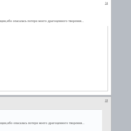
34
нции,ибо опасалась потери моего драгоценного творения...
35
анции,ибо опасалась потери моего драгоценного творения...