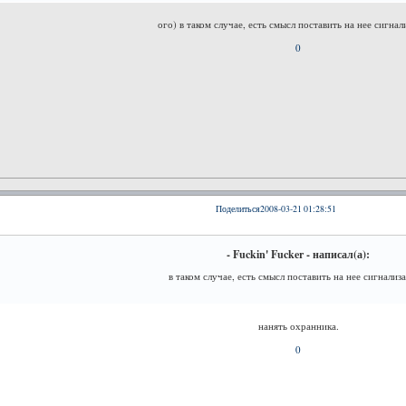
ого) в таком случае, есть смысл поставить на нее сигна
0
Поделиться
2008-03-21 01:28:51
- Fuckin' Fucker - написал(а):
в таком случае, есть смысл поставить на нее сигнализ
нанять охранника.
0