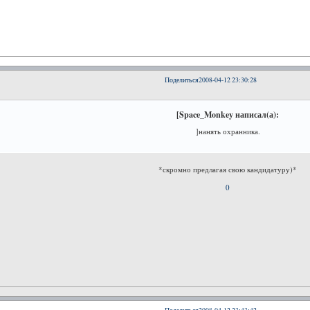
Поделиться
2008-04-12 23:30:28
[Space_Monkey написал(а):
]нанять охранника.
*скромно предлагая свою кандидатуру)*
0