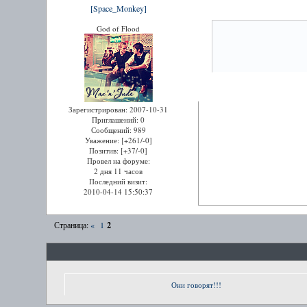
[Space_Monkey]
God of Flood
Зарегистрирован
: 2007-10-31
Приглашений:
0
Сообщений:
989
Уважение:
[+261/-0]
Позитив:
[+37/-0]
Провел на форуме:
2 дня 11 часов
Последний визит:
2010-04-14 15:50:37
2
Страница:
«
1
Они говорят!!!