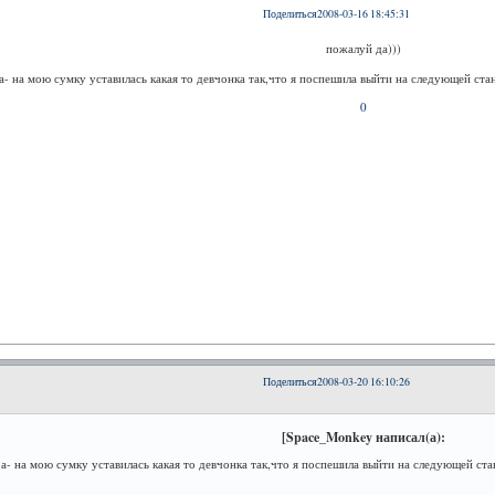
Поделиться
2008-03-16 18:45:31
пожалуй да)))
ра- на мою сумку уставилась какая то девчонка так,что я поспешила выйти на следующей ста
0
Поделиться
2008-03-20 16:10:26
[Space_Monkey написал(а):
ра- на мою сумку уставилась какая то девчонка так,что я поспешила выйти на следующей ст