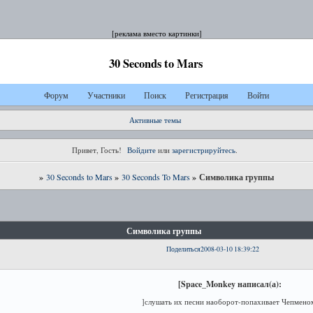
[реклама вместо картинки]
30 Seconds to Mars
Форум
Участники
Поиск
Регистрация
Войти
Активные темы
Привет, Гость!
Войдите
или
зарегистрируйтесь
.
»
»
»
Символика группы
30 Seconds to Mars
30 Seconds To Mars
Символика группы
Поделиться
2008-03-10 18:39:22
[Space_Monkey написал(а):
]слушать их песни наоборот-попахивает Чепмено