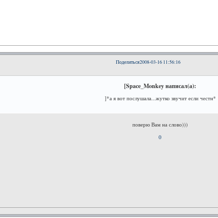
Поделиться
2008-03-16 11:56:16
[Space_Monkey написал(а):
]*а я вот послушала...жутко звучит если честн*
поверю Вам на слово)))
0