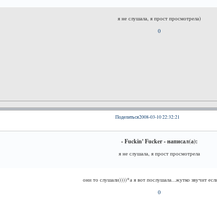
я не слушала, я прост просмотрела)
0
Поделиться
2008-03-10 22:32:21
- Fuckin' Fucker - написал(а):
я не слушала, я прост просмотрела
они то слушали))))*а я вот послушала...жутко звучит есл
0