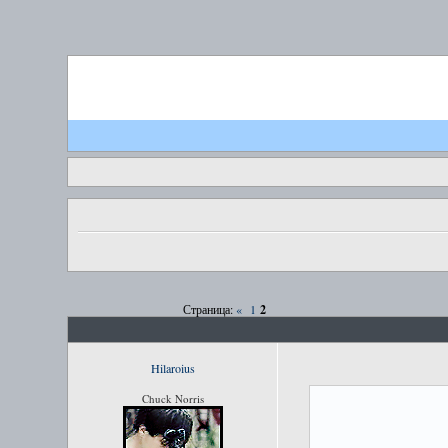
2
Страница:
«
1
Hilaroius
Chuck Norris