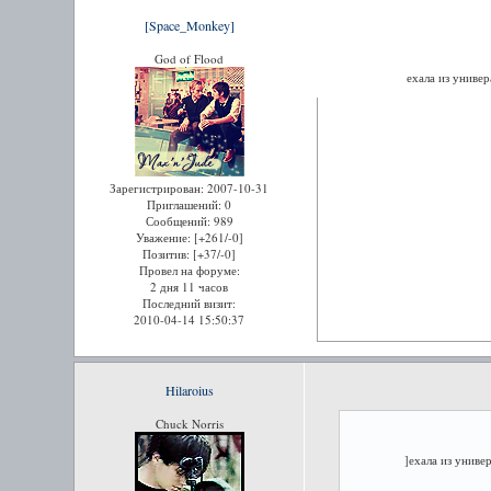
[Space_Monkey]
God of Flood
ехала из униве
Зарегистрирован
: 2007-10-31
Приглашений:
0
Сообщений:
989
Уважение:
[+261/-0]
Позитив:
[+37/-0]
Провел на форуме:
2 дня 11 часов
Последний визит:
2010-04-14 15:50:37
Hilaroius
Chuck Norris
]ехала из униве