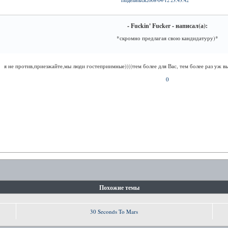
Поделиться
2008-04-12 23:43:42
- Fuckin' Fucker - написал(а):
*скромно предлагая свою кандидатуру)*
я не против,приезжайте,мы люди гостеприимные))))тем более для Вас, тем более раз уж в
0
Похожие темы
30 Seconds To Mars