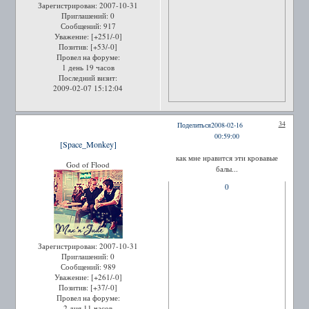
Зарегистрирован
: 2007-10-31
Приглашений:
0
Сообщений:
917
Уважение:
[+251/-0]
Позитив:
[+53/-0]
Провел на форуме:
1 день 19 часов
Последний визит:
2009-02-07 15:12:04
34
Поделиться
2008-02-16
00:59:00
[Space_Monkey]
как мне нравится эти кровавые
God of Flood
балы...
0
Зарегистрирован
: 2007-10-31
Приглашений:
0
Сообщений:
989
Уважение:
[+261/-0]
Позитив:
[+37/-0]
Провел на форуме:
2 дня 11 часов