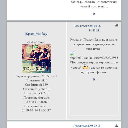
вот-вот... столько нечеловеческих
усилий потрачено...
0
41
Поделиться
2008-03-06
18:43:21
[Space_Monkey]
Керранг. Плакат. Блин ну и какого
God of Flood
ж хрена этот журнал у нас не
продается...
*Тооомо,мля,хорош,хорооош...оччень
хорош*
я аж как то простите
прихуела
офигела.
Зарегистрирован
: 2007-10-31
0
Приглашений:
0
Сообщений:
989
Уважение:
[+261/-0]
Позитив:
[+37/-0]
Провел на форуме:
2 дня 11 часов
Последний визит:
2010-04-14 15:50:37
42
Поделиться
2008-03-08