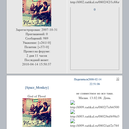
0
Зарегистрирован
: 2007-10-31
Приглашений:
0
Сообщений:
989
Уважение:
[+261/-0]
Позитив:
[+37/-0]
Провел на форуме:
2 дня 11 часов
Последний визит:
2010-04-14 15:50:37
32
Поделиться
2008-02-14
22:51:06
[Space_Monkey]
не совместное но все таки.
God of Flood
Милан. 13.02.08. День.