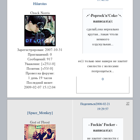
Hilaroius
Chuck Norris
.•°·Poprock'n'Coke·°•.
написал(а):
сделай,она нереально
крутая...такая чтоли
немного
олдскульная...
Зарегистрирован
: 2007-10-31
Приглашений:
0
Сообщений:
917
ее)) только мне наверн не хватит
Уважение:
[+251/-0]
смелости с волосами
Позитив:
[+53/-0]
попрощаться...
Провел на форуме:
1 день 19 часов
0
Последний визит:
2009-02-07 15:12:04
37
Поделиться
2008-02-21
19:29:57
[Space_Monkey]
God of Flood
- Fuckin' Fucker -
написал(а):
не хватит смелости с