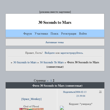
[реклама вместо картинки]
30 Seconds to Mars
Форум
Участники
Поиск
Регистрация
Войти
Активные темы
Привет, Гость!
Войдите
или
зарегистрируйтесь
.
»
»
»
Фото 30 Seconds to Mars
30 Seconds to Mars
30 Seconds To Mars
(совместные)
2
Страница:
«
1
Фото 30 Seconds to Mars (совместные)
31
Поделиться
2008-02-13
23:39:04
[Space_Monkey]
Керранг.*умираед*
God of Flood