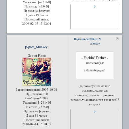
Уважение:
[+251/-0]
Позитив:
[+53/-0]
0
Провел на форуме:
1 день 19 часов
Последний визит:
2009-02-07 15:12:04
39
Поделиться
2008-02-24
15:04:07
[Space_Monkey]
God of Flood
- Fuckin' Fucker -
написал(а):
а бакенбарды?!
да,пожалуй их можно
Зарегистрирован
: 2007-10-31
оставить,жалко уж
Приглашений:
0
слишком)))долго отращивал
Сообщений:
989
человек,ухаживал,а тут раз и все??
Уважение:
[+261/-0]
не дело(
Позитив:
[+37/-0]
Провел на форуме:
0
2 дня 11 часов
Последний визит:
2010-04-14 15:50:37