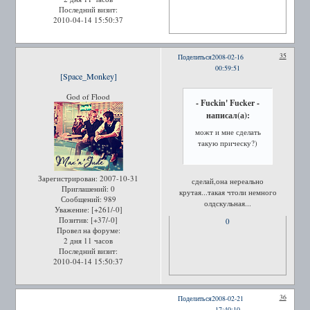
Последний визит:
2010-04-14 15:50:37
35
Поделиться
2008-02-16
00:59:51
[Space_Monkey]
God of Flood
- Fuckin' Fucker -
написал(а):
можт и мне сделать
такую прическу?)
Зарегистрирован
: 2007-10-31
сделай,она нереально
Приглашений:
0
крутая...такая чтоли немного
Сообщений:
989
олдскульная...
Уважение:
[+261/-0]
Позитив:
[+37/-0]
0
Провел на форуме:
2 дня 11 часов
Последний визит:
2010-04-14 15:50:37
36
Поделиться
2008-02-21
17:40:10