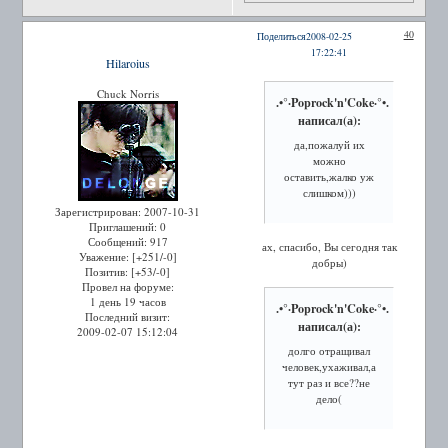
40
Поделиться
2008-02-25
17:22:41
Hilaroius
Chuck Norris
.•°·Poprock'n'Coke·°•.
написал(а):
да,пожалуй их
можно
оставить,жалко уж
слишком)))
Зарегистрирован
: 2007-10-31
Приглашений:
0
Сообщений:
917
ах, спасибо, Вы сегодня так
Уважение:
[+251/-0]
добры)
Позитив:
[+53/-0]
Провел на форуме:
1 день 19 часов
.•°·Poprock'n'Coke·°•.
Последний визит:
написал(а):
2009-02-07 15:12:04
долго отращивал
человек,ухаживал,а
тут раз и все??не
дело(