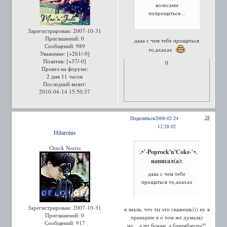
волосами
попрощаться...
Зарегистрирован
: 2007-10-31
Приглашений:
0
дааа с чем тебе прощаться
Сообщений:
989
то,ахахах
Уважение:
[+261/-0]
Позитив:
[+37/-0]
0
Провел на форуме:
2 дня 11 часов
Последний визит:
2010-04-14 15:50:37
38
Поделиться
2008-02-24
12:28:02
Hilaroius
Chuck Norris
.•°·Poprock'n'Coke·°•.
написал(а):
дааа с чем тебе
прощаться то,ахахах
Зарегистрирован
: 2007-10-31
я знала, что ты это скажешь))) ну в
Приглашений:
0
принципе я о том же думала)
Сообщений:
917
но... а по бокам, а бакенбарды?!