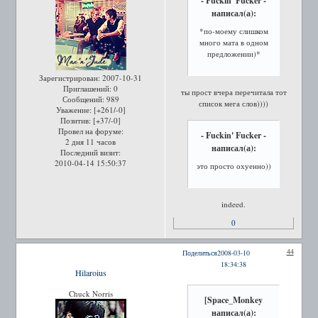
- Fuckin' Fucker -
написал(а):
*по-моему слишком
много мата в одном
предложении)*
Зарегистрирован
: 2007-10-31
Приглашений:
0
ты прост вчера перечитала тот
Сообщений:
989
список мега слов))))
Уважение:
[+261/-0]
Позитив:
[+37/-0]
Провел на форуме:
- Fuckin' Fucker -
2 дня 11 часов
написал(а):
Последний визит:
2010-04-14 15:50:37
это просто охуенно))
indeed.
0
44
Поделиться
2008-03-10
18:34:38
Hilaroius
Chuck Norris
[Space_Monkey
написал(а):