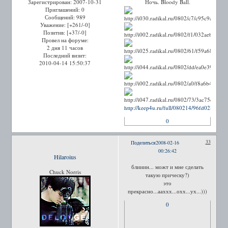
Зарегистрирован
: 2007-10-31
Ночь. Bloody Ball.
Приглашений:
0
Сообщений:
989
Уважение:
[+261/-0]
Позитив:
[+37/-0]
Провел на форуме:
2 дня 11 часов
Последний визит:
2010-04-14 15:50:37
http://keep4u.ru/full/080214/96fd0288d68
0
33
Поделиться
2008-02-16
00:26:42
Hilaroius
блииин... можт и мне сделать
Chuck Norris
такую прическу?)
это
прекрасно...ааххх...охх...ух...)))
0