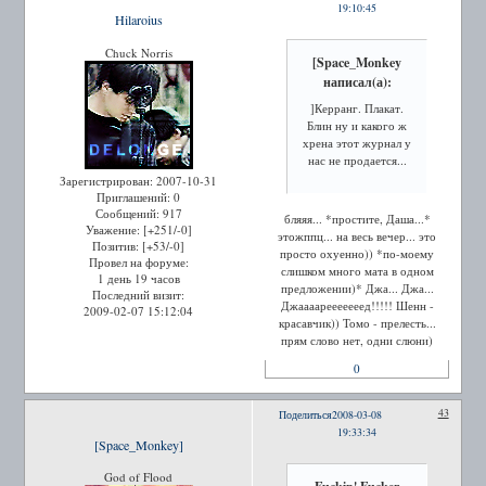
19:10:45
Hilaroius
Chuck Norris
[Space_Monkey
написал(а):
]Керранг. Плакат.
Блин ну и какого ж
хрена этот журнал у
нас не продается...
Зарегистрирован
: 2007-10-31
Приглашений:
0
Сообщений:
917
бляяя... *простите, Даша...*
Уважение:
[+251/-0]
этожппц... на весь вечер... это
Позитив:
[+53/-0]
просто охуенно)) *по-моему
Провел на форуме:
слишком много мата в одном
1 день 19 часов
предложении)* Джа... Джа...
Последний визит:
Джаааарееееееед!!!!! Шенн -
2009-02-07 15:12:04
красавчик)) Томо - прелесть...
прям слово нет, одни слюни)
0
43
Поделиться
2008-03-08
19:33:34
[Space_Monkey]
God of Flood