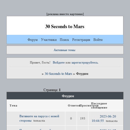
[реклама вместо картинки]
30 Seconds to Mars
Форум
Участники
Поиск
Регистрация
Войти
Активные темы
Привет, Гость!
Войдите
или
зарегистрируйтесь
.
»
»
Флудим
30 Seconds to Mars
1
Страница:
Флудим
Последнее
Тема
Ответов
Просмотров
сообщение
Взгляните на паруса с новой
2023-06-20
0
193
стороны
tumacsta
10:44:55
tumacsta