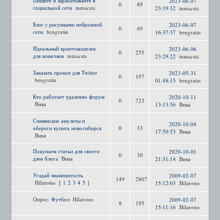
Пишите и зарабатывайте в
2023-06-07
0
89
социальной сети
tumacsta
23:19:32
tumacsta
Блог с рисунками нейронной
2023-06-07
0
69
сети
bengratin
16:37:37
bengratin
Идеальный криптокошелек
2023-06-06
0
255
для новичков
tumacsta
23:29:22
tumacsta
Заказать прокси для Twitter
2023-05-31
0
197
bengratin
01:48:15
bengratin
Кто работает удаленно форум
2020-10-11
0
723
Вика
13:13:56
Вика
Славянские амулеты и
2020-10-04
обереги купить новосибирск
0
33
17:50:53
Вика
Вика
Покупаем статьи для своего
2020-10-01
0
30
дзен блога
Вика
21:31:14
Вика
Угадай знаменитость
2009-02-07
149
2807
Hilaroius
[
1
2
3
4
5
]
15:12:03
Hilaroius
Опрос:
Футбол
Hilaroius
2009-02-07
8
195
15:11:16
Hilaroius