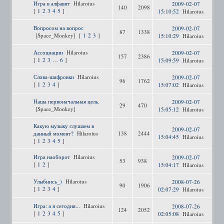
Игра в алфавит
Hilaroius
2009-02-07
140
2098
[
1
2
3
4
5
]
15:10:52
Hilaroius
Вопросом на вопрос
2009-02-07
87
1338
[Space_Monkey]
[
1
2
3
]
15:10:29
Hilaroius
Ассоциации
Hilaroius
2009-02-07
157
2386
[
1
2
3
…
6
]
15:09:59
Hilaroius
Слова-шифровки
Hilaroius
2009-02-07
96
1762
[
1
2
3
4
]
15:07:02
Hilaroius
Наша первоначальная цель.
2009-02-07
29
470
[Space_Monkey]
15:05:12
Hilaroius
Какую музыку слушаем в
2009-02-07
данный момент?
Hilaroius
138
2444
15:04:45
Hilaroius
[
1
2
3
4
5
]
Игра наоборот
Hilaroius
2009-02-07
53
938
[
1
2
]
15:04:17
Hilaroius
Улыбнись_)
Hilaroius
2008-07-26
90
1906
[
1
2
3
4
]
02:07:29
Hilaroius
Игра: а я сегодня...
Hilaroius
2008-07-26
124
2052
[
1
2
3
4
5
]
02:05:08
Hilaroius