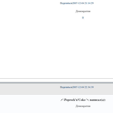
Поделиться
2007-12-04 21:14:29
Демократия
0
Поделиться
2007-12-04 22:34:39
.•°·Poprock'n'Coke·°•. написал(а):
Демократия