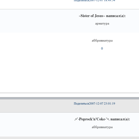
Поделиться
2007-12-07 18:49:54
~Sister of Jesus~ написал(а):
арматура
аббривиатура
0
Поделиться
2007-12-07 23:01:19
.•°·Poprock'n'Coke·°•. написал(а):
аббривиатура