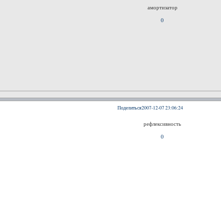
амортизатор
0
Поделиться
2007-12-07 23:06:24
рефлексивность
0