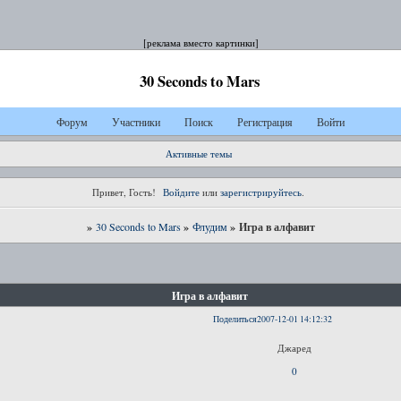
[реклама вместо картинки]
30 Seconds to Mars
Форум
Участники
Поиск
Регистрация
Войти
Активные темы
Привет, Гость!
Войдите
или
зарегистрируйтесь
.
»
»
»
Игра в алфавит
30 Seconds to Mars
Флудим
Игра в алфавит
Поделиться
2007-12-01 14:12:32
Джаред
0