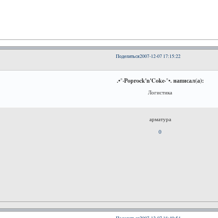
Поделиться
2007-12-07 17:15:22
.•°·Poprock'n'Coke·°•. написал(а):
Логистика
арматура
0