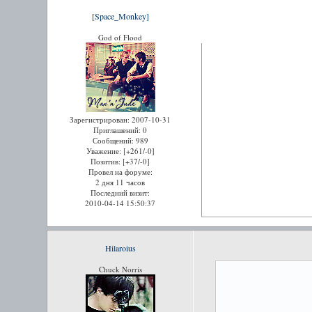
[Space_Monkey]
God of Flood
Зарегистрирован
: 2007-10-31
Приглашений:
0
Сообщений:
989
Уважение:
[+261/-0]
Позитив:
[+37/-0]
Провел на форуме:
2 дня 11 часов
Последний визит:
2010-04-14 15:50:37
Hilaroius
Chuck Norris