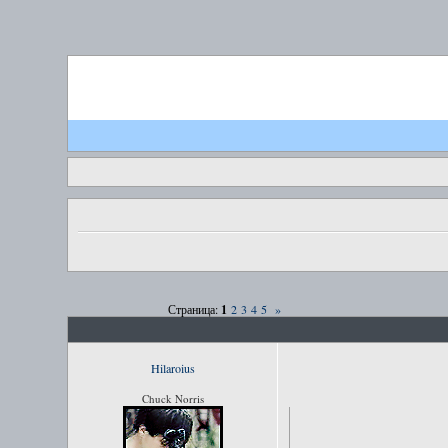
1
Страница:
2
3
4
5
»
Hilaroius
Chuck Norris