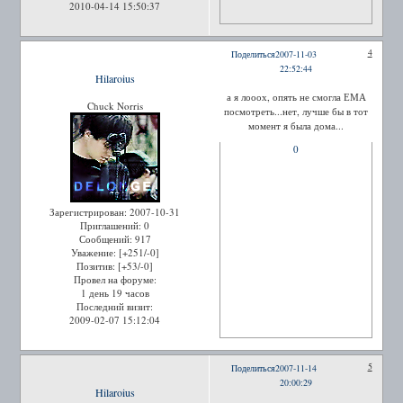
2010-04-14 15:50:37
4
Поделиться
2007-11-03
22:52:44
Hilaroius
а я лооох, опять не смогла ЕМА
Chuck Norris
посмотреть...нет, лучше бы в тот
момент я была дома...
0
Зарегистрирован
: 2007-10-31
Приглашений:
0
Сообщений:
917
Уважение:
[+251/-0]
Позитив:
[+53/-0]
Провел на форуме:
1 день 19 часов
Последний визит:
2009-02-07 15:12:04
5
Поделиться
2007-11-14
20:00:29
Hilaroius