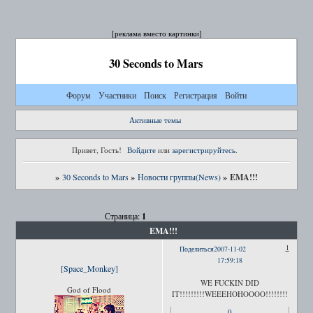
[реклама вместо картинки]
30 Seconds to Mars
Форум
Участники
Поиск
Регистрация
Войти
Активные темы
Привет, Гость!
Войдите
или
зарегистрируйтесь
.
»
»
»
EMA!!!
30 Seconds to Mars
Новости группы(News)
1
Страница:
EMA!!!
1
Поделиться
2007-11-02
17:59:18
[Space_Monkey]
WE FUCKIN DID
God of Flood
IT!!!!!!!!!WEEEHOHOOOO!!!!!!!!
0