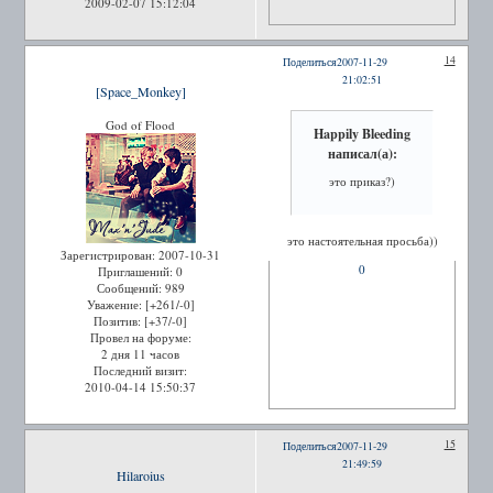
2009-02-07 15:12:04
14
Поделиться
2007-11-29
21:02:51
[Space_Monkey]
God of Flood
Happily Bleeding
написал(а):
это приказ?)
это настоятельная просьба))
Зарегистрирован
: 2007-10-31
0
Приглашений:
0
Сообщений:
989
Уважение:
[+261/-0]
Позитив:
[+37/-0]
Провел на форуме:
2 дня 11 часов
Последний визит:
2010-04-14 15:50:37
15
Поделиться
2007-11-29
21:49:59
Hilaroius