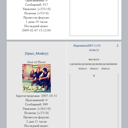
Приглашений:
0
Сообщений:
917
Уважение:
[+251/-0]
Позитив:
[+53/-0]
Провел на форуме:
1 день 19 часов
Последний визит:
2009-02-07 15:12:04
3
Поделиться
2007-11-03
18:06:21
[Space_Monkey]
мы всех
God of Flood
сделалисделалисделалисделалииии
:dance: :dance: :dance:
0
Зарегистрирован
: 2007-10-31
Приглашений:
0
Сообщений:
989
Уважение:
[+261/-0]
Позитив:
[+37/-0]
Провел на форуме:
2 дня 11 часов
Последний визит: