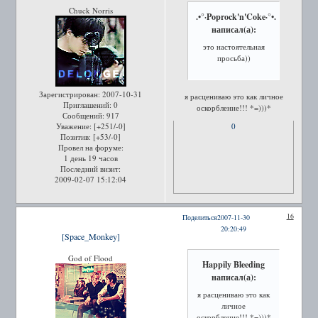
Chuck Norris
.•°·Poprock'n'Coke·°•.
написал(а):
это настоятельная
просьба))
Зарегистрирован
: 2007-10-31
я расцениваю это как личное
Приглашений:
0
оскорбление!!! *=)))*
Сообщений:
917
Уважение:
[+251/-0]
0
Позитив:
[+53/-0]
Провел на форуме:
1 день 19 часов
Последний визит:
2009-02-07 15:12:04
16
Поделиться
2007-11-30
20:20:49
[Space_Monkey]
God of Flood
Happily Bleeding
написал(а):
я расцениваю это как
личное
оскорбление!!! *=)))*