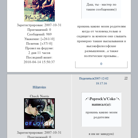
Даш, ты - мастер по
таким сообщениям))
Зарегистрирован
: 2007-10-31
прикинь каково моим родителям
Приглашений:
0
когда от человека,только и
Сообщений:
989
сидящего за компом они слышать
Уважение:
[+261/-0]
примерно таккие высказывания и
Позитив:
[+37/-0]
высокофилософские
Провел на форуме:
размышления...а также
2 дня 11 часов
полтические призывы...
Последний визит:
2010-04-14 15:50:37
0
19
Поделиться
2007-12-02
18:17:16
Hilaroius
Chuck Norris
.•°·Poprock'n'Coke·°•.
написал(а):
прикинь каково моим
родителям
Зарегистрирован
: 2007-10-31
я им не завидую)
Приглашений:
0