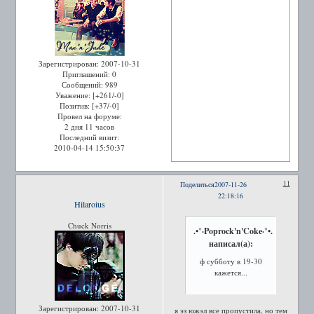
Зарегистрирован
: 2007-10-31
Приглашений:
0
Сообщений:
989
Уважение:
[+261/-0]
Позитив:
[+37/-0]
Провел на форуме:
2 дня 11 часов
Последний визит:
2010-04-14 15:50:37
11
Поделиться
2007-11-26
22:18:16
Hilaroius
Chuck Norris
.•°·Poprock'n'Coke·°•.
написал(а):
ф субботу в 19-30
кажется...
Зарегистрирован
: 2007-10-31
я эз южэл все пропустила, но тем