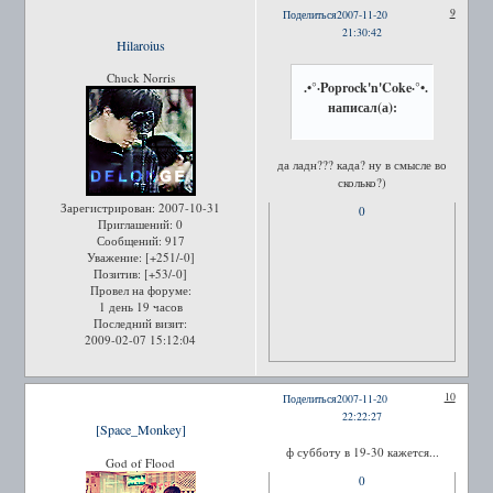
9
Поделиться
2007-11-20
21:30:42
Hilaroius
Chuck Norris
.•°·Poprock'n'Coke·°•.
написал(а):
да ладн??? када? ну в смысле во
сколько?)
Зарегистрирован
: 2007-10-31
0
Приглашений:
0
Сообщений:
917
Уважение:
[+251/-0]
Позитив:
[+53/-0]
Провел на форуме:
1 день 19 часов
Последний визит:
2009-02-07 15:12:04
10
Поделиться
2007-11-20
22:22:27
[Space_Monkey]
ф субботу в 19-30 кажется...
God of Flood
0