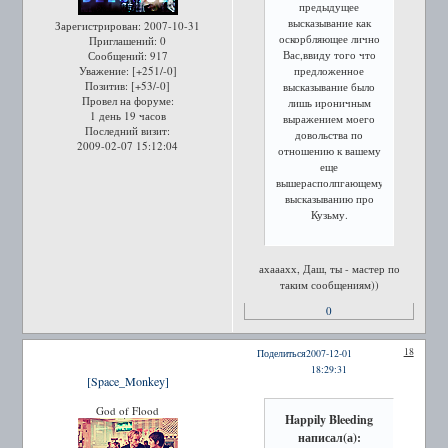
предыдущее
высказывание как
Зарегистрирован
: 2007-10-31
оскорбляющее лично
Приглашений:
0
Вас,ввиду того что
Сообщений:
917
Уважение:
[+251/-0]
предложенное
Позитив:
[+53/-0]
высказывание было
Провел на форуме:
лишь ироничным
1 день 19 часов
выражением моего
Последний визит:
довольства по
2009-02-07 15:12:04
отношению к вашему
еще
вышерасполпгающемуся
высказыванию про
Кузьму.
ахааахх, Даш, ты - мастер по
таким сообщениям))
0
18
Поделиться
2007-12-01
18:29:31
[Space_Monkey]
God of Flood
Happily Bleeding
написал(а):