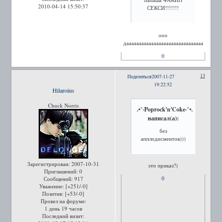
2010-04-14 15:50:37
СЕКСИ!!!!!!!
ооо
дааааааааааааааааааааааааааааааа
0
13
Поделиться
2007-11-27
19:22:52
Hilaroius
Chuck Norris
.•°·Poprock'n'Coke·°•.
написал(а):
без
апплодисментов)))
Зарегистрирован
: 2007-10-31
это приказ?)
Приглашений:
0
0
Сообщений:
917
Уважение:
[+251/-0]
Позитив:
[+53/-0]
Провел на форуме:
1 день 19 часов
Последний визит: