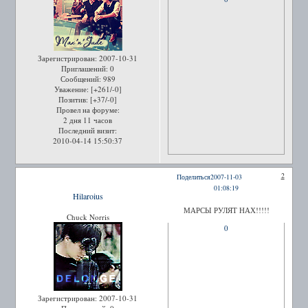
Зарегистрирован
: 2007-10-31
Приглашений:
0
Сообщений:
989
Уважение:
[+261/-0]
Позитив:
[+37/-0]
Провел на форуме:
2 дня 11 часов
Последний визит:
2010-04-14 15:50:37
2
Поделиться
2007-11-03
01:08:19
Hilaroius
МАРСЫ РУЛЯТ НАХ!!!!!
Chuck Norris
0
Зарегистрирован
: 2007-10-31