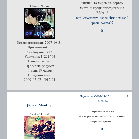
наконец-то марсы на первом
Chuck Norris
месте!!! среди победителей в
ЕМА!!!
http://www.mtv.it/speciali/index.asp?
speciale=ema07
0
Зарегистрирован
: 2007-10-31
Приглашений:
0
Сообщений:
917
Уважение:
[+251/-0]
Позитив:
[+53/-0]
Провел на форуме:
1 день 19 часов
Последний визит:
2009-02-07 15:12:04
6
Поделиться
2007-11-15
19:29:04
[Space_Monkey]
справедливость
God of Flood
восторжествовала...по крайней
мере на время...
0