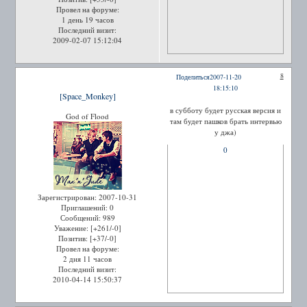
Провел на форуме:
1 день 19 часов
Последний визит:
2009-02-07 15:12:04
8
Поделиться
2007-11-20
18:15:10
[Space_Monkey]
в субботу будет русская версия и
God of Flood
там будет пашков брать интервью
у джа)
0
Зарегистрирован
: 2007-10-31
Приглашений:
0
Сообщений:
989
Уважение:
[+261/-0]
Позитив:
[+37/-0]
Провел на форуме:
2 дня 11 часов
Последний визит:
2010-04-14 15:50:37