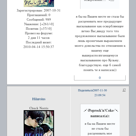
Зарегистрирован
: 2007-10-31
Приглашений:
0
я бы на Вашем месте не стала бы
Сообщений:
989
расценивать мое предыдущее
Уважение:
[+261/-0]
высказывание как оскорбляющее
Позитив:
[+37/-0]
лично Вас,ввиду того что
Провел на форуме:
предложенное высказывание было
2 дня 11 часов
лишь ироничным выражением
Последний визит:
моего довольства по отношению к
2010-04-14 15:50:37
вашему еще
вышерасполпгающемуся
высказыванию про Кузьму.
благодарствую. еще б самой
понять че я написала))
0
17
Поделиться
2007-11-30
23:09:54
Hilaroius
Chuck Norris
.•°·Poprock'n'Coke·°•.
написал(а):
я бы на Вашем месте
не стала бы
расценивать мое