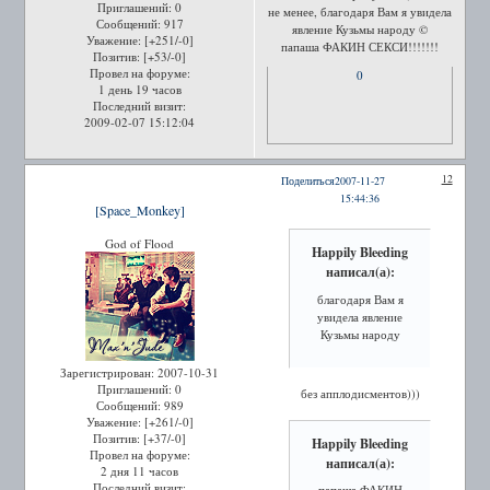
Приглашений:
0
не менее, благодаря Вам я увидела
Сообщений:
917
явление Кузьмы народу ©
Уважение:
[+251/-0]
папаша ФАКИН СЕКСИ!!!!!!!
Позитив:
[+53/-0]
Провел на форуме:
0
1 день 19 часов
Последний визит:
2009-02-07 15:12:04
12
Поделиться
2007-11-27
15:44:36
[Space_Monkey]
God of Flood
Happily Bleeding
написал(а):
благодаря Вам я
увидела явление
Кузьмы народу
Зарегистрирован
: 2007-10-31
Приглашений:
0
без апплодисментов)))
Сообщений:
989
Уважение:
[+261/-0]
Позитив:
[+37/-0]
Happily Bleeding
Провел на форуме:
написал(а):
2 дня 11 часов
Последний визит:
папаша ФАКИН