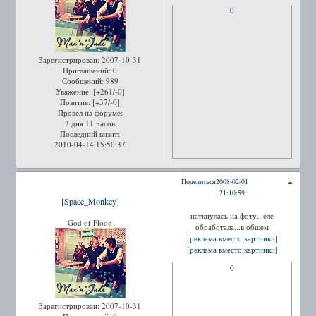
0
Зарегистрирован
: 2007-10-31
Приглашений:
0
Сообщений:
989
Уважение:
[+261/-0]
Позитив:
[+37/-0]
Провел на форуме:
2 дня 11 часов
Последний визит:
2010-04-14 15:50:37
2
Поделиться
2008-02-01
21:10:59
[Space_Monkey]
наткнулась на фоту...еле
God of Flood
обработала...в общем
[реклама вместо картинки]
[реклама вместо картинки]
0
Зарегистрирован
: 2007-10-31