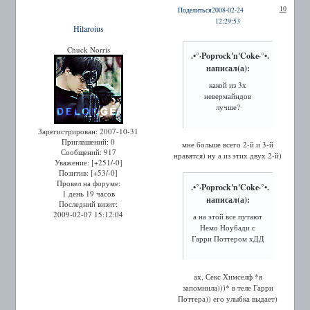
10
Поделиться
2008-02-24
12:29:53
Hilaroius
Chuck Norris
.•°·Poprock'n'Coke·°•.
написал(а):
какой из 3х
невермайндов
лучше?
Зарегистрирован
: 2007-10-31
Приглашений:
0
мне больше всего 2-й и 3-й
Сообщений:
917
нравятся) ну а из этих двух 2-й)
Уважение:
[+251/-0]
Позитив:
[+53/-0]
Провел на форуме:
.•°·Poprock'n'Coke·°•.
1 день 19 часов
написал(а):
Последний визит:
2009-02-07 15:12:04
а на этой все путают
Немо Ноубади с
Гарри Поттером хДД
ах, Секс Химселф *я
запомнила)))* в теле Гарри
Поттера)) его улыбка выдает)