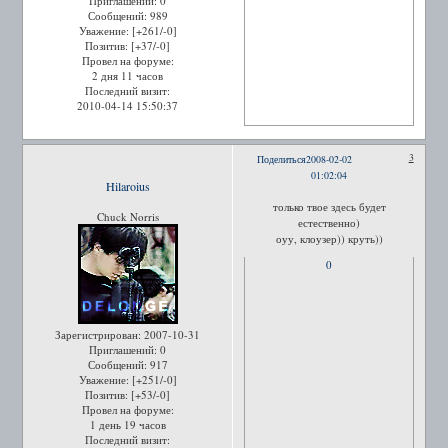
Приглашений:
0
Сообщений:
989
Уважение:
[+261/-0]
Позитив:
[+37/-0]
Провел на форуме:
2 дня 11 часов
Последний визит:
2010-04-14 15:50:37
3
Поделиться
2008-02-02
01:02:04
Hilaroius
только твое здесь будет
Chuck Norris
естественно)
оуу, клоузер)) круть))
0
Зарегистрирован
: 2007-10-31
Приглашений:
0
Сообщений:
917
Уважение:
[+251/-0]
Позитив:
[+53/-0]
Провел на форуме:
1 день 19 часов
Последний визит: