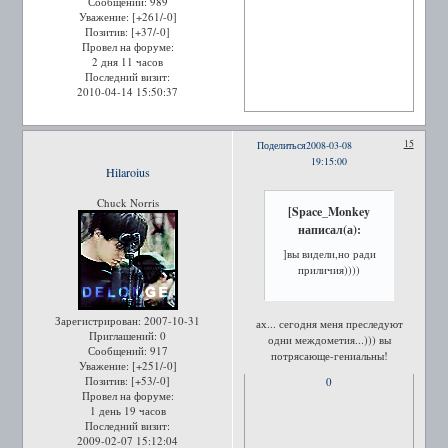
Сообщений:
989
Уважение:
[+261/-0]
Позитив:
[+37/-0]
Провел на форуме:
2 дня 11 часов
Последний визит:
2010-04-14 15:50:37
15
Поделиться
2008-03-08
19:15:00
Hilaroius
Chuck Norris
[Space_Monkey
написал(а):
]вы видели,но ради
приличия))))
Зарегистрирован
: 2007-10-31
ах... сегодня меня преследуют
Приглашений:
0
одни междометия...))) вы
Сообщений:
917
потрясающе-гениальны!
Уважение:
[+251/-0]
Позитив:
[+53/-0]
0
Провел на форуме:
1 день 19 часов
Последний визит:
2009-02-07 15:12:04