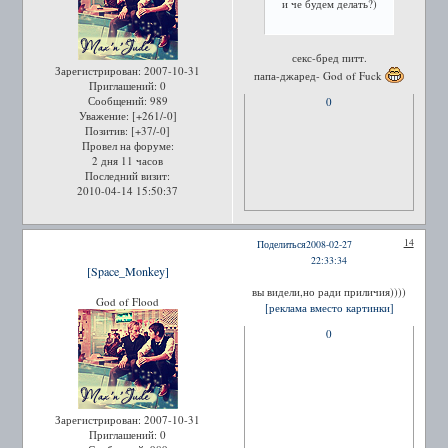
и че будем делать?)
секс-бред питт.
Зарегистрирован
: 2007-10-31
папа-джаред- God of Fuck
Приглашений:
0
Сообщений:
989
0
Уважение:
[+261/-0]
Позитив:
[+37/-0]
Провел на форуме:
2 дня 11 часов
Последний визит:
2010-04-14 15:50:37
14
Поделиться
2008-02-27
22:33:34
[Space_Monkey]
вы видели,но ради приличия))))
God of Flood
[реклама вместо картинки]
0
Зарегистрирован
: 2007-10-31
Приглашений:
0