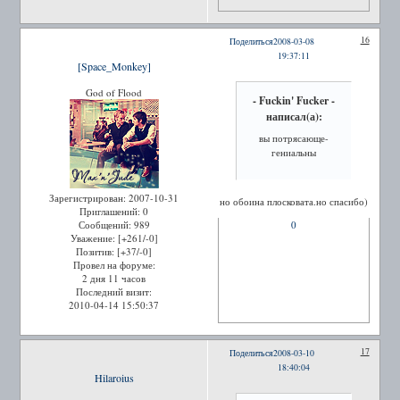
16
Поделиться
2008-03-08
19:37:11
[Space_Monkey]
God of Flood
- Fuckin' Fucker -
написал(а):
вы потрясающе-
гениальны
Зарегистрирован
: 2007-10-31
но обоина плосковата.но спасибо)
Приглашений:
0
0
Сообщений:
989
Уважение:
[+261/-0]
Позитив:
[+37/-0]
Провел на форуме:
2 дня 11 часов
Последний визит:
2010-04-14 15:50:37
17
Поделиться
2008-03-10
18:40:04
Hilaroius