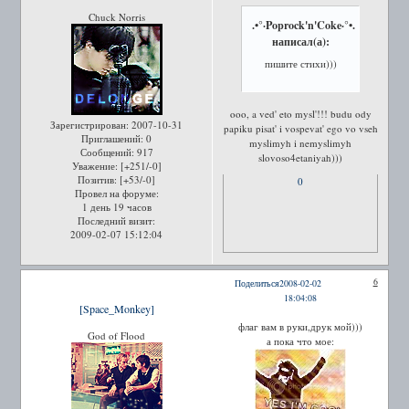
Chuck Norris
.•°·Poprock'n'Coke·°•.
написал(а):
пишите стихи)))
ooo, a ved' eto mysl'!!! budu ody
Зарегистрирован
: 2007-10-31
papiku pisat' i vospevat' ego vo vseh
Приглашений:
0
myslimyh i nemyslimyh
Сообщений:
917
slovoso4etaniyah)))
Уважение:
[+251/-0]
Позитив:
[+53/-0]
0
Провел на форуме:
1 день 19 часов
Последний визит:
2009-02-07 15:12:04
6
Поделиться
2008-02-02
18:04:08
[Space_Monkey]
флаг вам в руки,друк мой)))
God of Flood
а пока что мое: