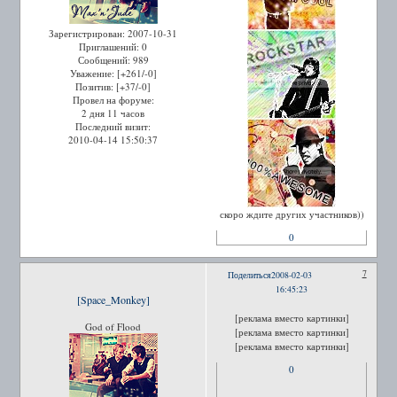
Зарегистрирован
: 2007-10-31
Приглашений:
0
Сообщений:
989
Уважение:
[+261/-0]
Позитив:
[+37/-0]
Провел на форуме:
2 дня 11 часов
Последний визит:
2010-04-14 15:50:37
скоро ждите других участников))
0
7
Поделиться
2008-02-03
16:45:23
[Space_Monkey]
[реклама вместо картинки]
God of Flood
[реклама вместо картинки]
[реклама вместо картинки]
0