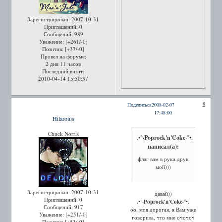
Зарегистрирован
: 2007-10-31
Приглашений:
0
Сообщений:
989
Уважение:
[+261/-0]
Позитив:
[+37/-0]
Провел на форуме:
2 дня 11 часов
Последний визит:
2010-04-14 15:50:37
8
Поделиться
2008-02-07
17:48:00
Hilaroius
Chuck Norris
.•°·Poprock'n'Coke·°•.
написал(а):
флаг вам в руки,друк
мой)))
Зарегистрирован
: 2007-10-31
давай))
Приглашений:
0
.•°·Poprock'n'Coke·°•.
Сообщений:
917
оо, моя дорогая, я Вам уже
Уважение:
[+251/-0]
говорила, что мне очочоч
Позитив:
[+53/-0]