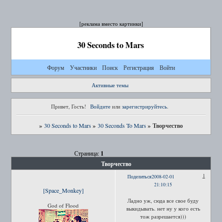
[реклама вместо картинки]
30 Seconds to Mars
Форум
Участники
Поиск
Регистрация
Войти
Активные темы
Привет, Гость!
Войдите
или
зарегистрируйтесь
.
»
»
»
Творчество
30 Seconds to Mars
30 Seconds To Mars
1
Страница:
Творчество
1
Поделиться
2008-02-01
21:10:15
[Space_Monkey]
Ладно уж, сюда все свое буду
God of Flood
выкидывать. нет ну у кого есть
тож разрешается)))