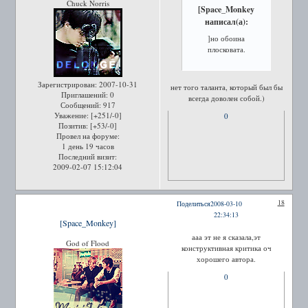
Chuck Norris
[Space_Monkey
написал(а):
]но обоина
плосковата.
Зарегистрирован
: 2007-10-31
нет того таланта, который был бы
Приглашений:
0
всегда доволен собой.)
Сообщений:
917
Уважение:
[+251/-0]
0
Позитив:
[+53/-0]
Провел на форуме:
1 день 19 часов
Последний визит:
2009-02-07 15:12:04
18
Поделиться
2008-03-10
22:34:13
[Space_Monkey]
ааа эт не я сказала,эт
God of Flood
конструктивная критика оч
хорошего автора.
0