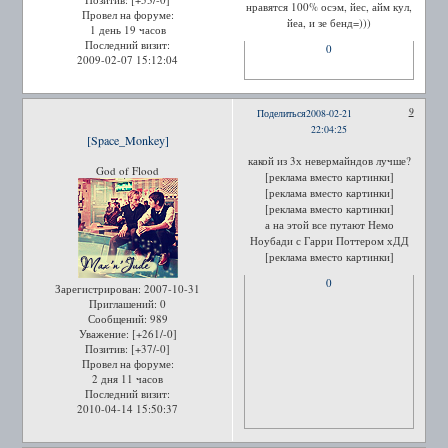
нравятся 100% осэм, йес, айм кул,
Провел на форуме:
йеа, и зе бенд=)))
1 день 19 часов
Последний визит:
0
2009-02-07 15:12:04
9
Поделиться
2008-02-21
22:04:25
[Space_Monkey]
какой из 3х невермайндов лучше?
God of Flood
[реклама вместо картинки]
[реклама вместо картинки]
[реклама вместо картинки]
а на этой все путают Немо
Ноубади с Гарри Поттером хДД
[реклама вместо картинки]
0
Зарегистрирован
: 2007-10-31
Приглашений:
0
Сообщений:
989
Уважение:
[+261/-0]
Позитив:
[+37/-0]
Провел на форуме:
2 дня 11 часов
Последний визит:
2010-04-14 15:50:37