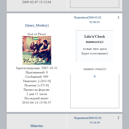
2009-02-07 15:12:04
4
Поделиться
2008-02-02
02:06:01
[Space_Monkey]
God of Flood
Lida'n'Chuck
написал(а):
только твое здесь
будет естественно)
Зарегистрирован
: 2007-10-31
пишите стихи)))
Приглашений:
0
0
Сообщений:
989
Уважение:
[+261/-0]
Позитив:
[+37/-0]
Провел на форуме:
2 дня 11 часов
Последний визит:
2010-04-14 15:50:37
5
Поделиться
2008-02-02
15:16:45
Hilaroius