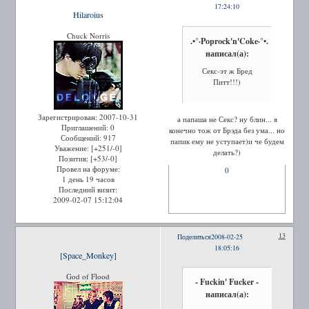
17:24:10
Hilaroius
Chuck Norris
.•°·Poprock'n'Coke·°•.
написал(а):
Секс-эт ж Бред
Питт!!!)
Зарегистрирован
: 2007-10-31
а папаша не Секс? ну блин... я
Приглашений:
0
конечно тож от Брэда без ума... но
Сообщений:
917
папик ему не уступает)и че будем
Уважение:
[+251/-0]
делать?)
Позитив:
[+53/-0]
Провел на форуме:
0
1 день 19 часов
Последний визит:
2009-02-07 15:12:04
13
Поделиться
2008-02-25
18:05:16
[Space_Monkey]
God of Flood
- Fuckin' Fucker -
написал(а):