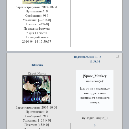
Зарегистрирован
: 2007-10-31
Приглашений:
0
Сообщений:
989
Уважение:
[+261/-0]
Позитив:
[+37/-0]
Провел на форуме:
2 дня 11 часов
Последний визит:
2010-04-14 15:50:37
19
Поделиться
2008-03-16
11:58:14
Hilaroius
Chuck Norris
[Space_Monkey
написал(а):
]ааа эт не я сказала,эт
конструктивная
критика оч хорошего
автора.
Зарегистрирован
: 2007-10-31
Приглашений:
0
Сообщений:
917
ну ладно, ладно)))
Уважение:
[+251/-0]
Позитив:
[+53/-0]
0
Провел на форуме: