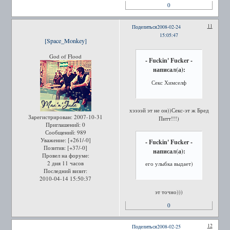
0
11
Поделиться
2008-02-24
15:05:47
[Space_Monkey]
God of Flood
- Fuckin' Fucker -
написал(а):
Секс Химселф
хээээй эт не он))Секс-эт ж Бред
Зарегистрирован
: 2007-10-31
Питт!!!)
Приглашений:
0
Сообщений:
989
Уважение:
[+261/-0]
- Fuckin' Fucker -
Позитив:
[+37/-0]
написал(а):
Провел на форуме:
2 дня 11 часов
его улыбка выдает)
Последний визит:
2010-04-14 15:50:37
эт точно)))
0
12
Поделиться
2008-02-25