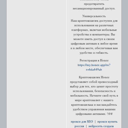
предотвратить
несанкционированный доступ.
Универсальность
Наш криптокошелек доступен для
использования на различных
платформах, включая мобильные
устройства и компьютеры. Вы
можете иметь доступ к своим
цифровым активам в любое время
и в любом месте, обеспечивая вам
удобство и гибкость.
Регистрация в Honee
https://my.honee.app/ru?
r=6da449ab
Криптокошелек Honee
представляет собой превосходный
выбор для тех, кто ценит простоту
использования, безопасность и
мобильность. Начните свой путь в
мире криптовалют с нашего
криптокошелька и наслаждайтесь
удобством управления вашими
цифровыми активами. !@#
прокси для SEO
|
прокси купить
россия
|
нейросеть создала