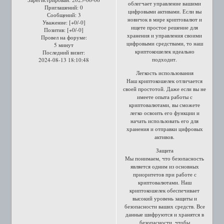
облегчает управление вашими
Приглашений:
0
цифровыми активами. Если вы
Сообщений:
3
новичок в мире криптовалют и
Уважение:
[+0/-0]
ищете простое решение для
Позитив:
[+0/-0]
хранения и управления своими
Провел на форуме:
цифровыми средствами, то наш
5 минут
криптокошелек идеально
Последний визит:
подходит.
2024-08-13 18:10:48
Легкость использования
Наш криптокошелек отличается
своей простотой. Даже если вы не
имеете опыта работы с
криптовалютами, вы сможете
легко освоить его функции и
начать использовать его для
хранения и отправки цифровых
активов.
Защита
Мы понимаем, что безопасность
является одним из основных
приоритетов при работе с
криптовалютами. Наш
криптокошелек обеспечивает
высокий уровень защиты и
безопасности ваших средств. Все
данные шифруются и хранятся в
безопасности, чтобы