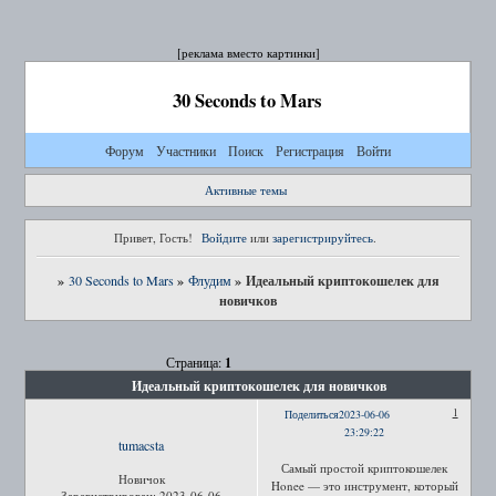
[реклама вместо картинки]
30 Seconds to Mars
Форум
Участники
Поиск
Регистрация
Войти
Активные темы
Привет, Гость!
Войдите
или
зарегистрируйтесь
.
»
»
»
Идеальный криптокошелек для
30 Seconds to Mars
Флудим
новичков
1
Страница:
Идеальный криптокошелек для новичков
1
Поделиться
2023-06-06
23:29:22
tumacsta
Самый простой криптокошелек
Новичок
Honee — это инструмент, который
Зарегистрирован
: 2023-06-06