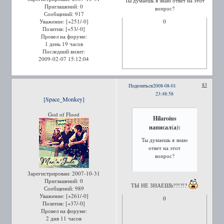
Ты думаешь я знаю ответ на этот
Приглашений:
0
вопрос?
Сообщений:
917
Уважение:
[+251/-0]
0
Позитив:
[+53/-0]
Провел на форуме:
1 день 19 часов
Последний визит:
2009-02-07 15:12:04
83
Поделиться
2008-08-01
23:48:58
[Space_Monkey]
God of Flood
Hilaroius
написал(а):
Ты думаешь я знаю
ответ на этот
вопрос?
Зарегистрирован
: 2007-10-31
Приглашений:
0
ТЫ НЕ ЗНАЕШЬ??!?!?
Сообщений:
989
Уважение:
[+261/-0]
0
Позитив:
[+37/-0]
Провел на форуме:
2 дня 11 часов