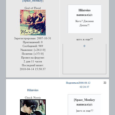
[Space_Monkey]
God of Flood
Hilaroius
написал(а):
Кого? Джонни
Деппа?!
Зарегистрирован
: 2007-10-31
кого ж еще??
Приглашений:
0
0
Сообщений:
989
Уважение:
[+261/-0]
Позитив:
[+37/-0]
Провел на форуме:
2 дня 11 часов
Последний визит:
2010-04-14 15:50:37
86
Поделиться
2008-08-12
02:24:37
Hilaroius
Chuck Norris
[Space_Monkey
написал(а):
]кого ж еще??