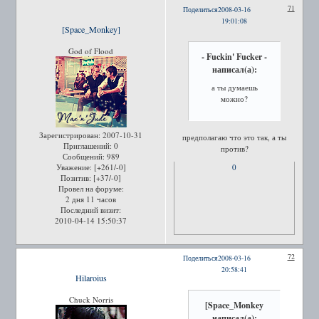
71
Поделиться
2008-03-16
19:01:08
[Space_Monkey]
God of Flood
- Fuckin' Fucker -
написал(а):
а ты думаешь
можно?
Зарегистрирован
: 2007-10-31
предполагаю что это так, а ты
Приглашений:
0
против?
Сообщений:
989
Уважение:
[+261/-0]
0
Позитив:
[+37/-0]
Провел на форуме:
2 дня 11 часов
Последний визит:
2010-04-14 15:50:37
72
Поделиться
2008-03-16
20:58:41
Hilaroius
Chuck Norris
[Space_Monkey
написал(а):