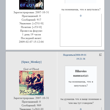
ты понимаешь, что я запуталась?
Зарегистрирован
: 2007-10-31
0
Приглашений:
0
Сообщений:
917
Уважение:
[+251/-0]
Позитив:
[+53/-0]
Провел на форуме:
1 день 19 часов
Последний визит:
2009-02-07 15:12:04
87
Поделиться
2008-09-01
19:21:38
[Space_Monkey]
God of Flood
Hilaroius
написал(а):
ты понимаешь, что я
запуталась?
Зарегистрирован
: 2007-10-31
ты думаешь что я ваще понимаю о
Приглашений:
0
чем мы тут говорим?
Сообщений:
989
Уважение:
[+261/-0]
0