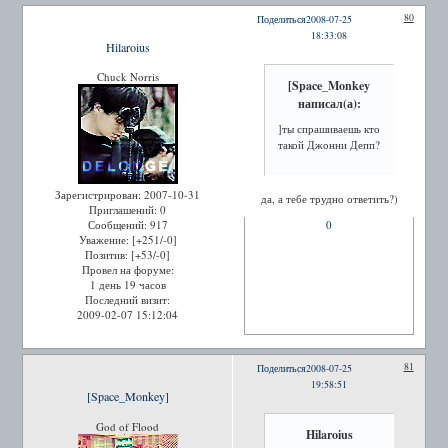
80
Поделиться
2008-07-25
18:33:08
Hilaroius
Chuck Norris
[Space_Monkey
написал(а):
]ты спрашиваешь кто
такой Джонни Депп?
Зарегистрирован
: 2007-10-31
да, а тебе трудно ответить?)
Приглашений:
0
0
Сообщений:
917
Уважение:
[+251/-0]
Позитив:
[+53/-0]
Провел на форуме:
1 день 19 часов
Последний визит:
2009-02-07 15:12:04
81
Поделиться
2008-07-25
19:58:51
[Space_Monkey]
God of Flood
Hilaroius