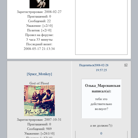
Зарегистрирован
: 2008-02-27
Приглашений:
0
Сообщений:
22
Уважение:
[+2/-0]
Позитив:
[+2/-0]
Провел на форуме:
3 часа 33 минуты
Последний визит:
2008-05-17 21:13:34
63
Поделиться
2008-02-28
19:57:25
[Space_Monkey]
God of Flood
Олька_Марсианская
написал(а):
тебя это
действительно
волнует?
Зарегистрирован
: 2007-10-31
Приглашений:
0
а не должно?))
Сообщений:
989
Уважение:
[+261/-0]
0
Позитив:
[+37/-0]