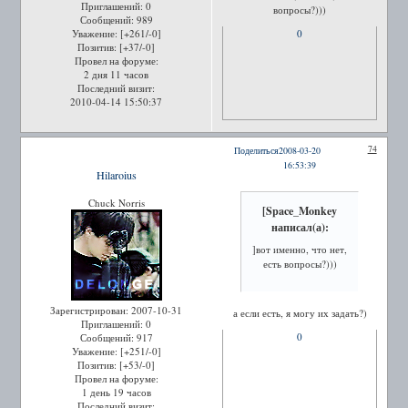
Приглашений:
0
вопросы?)))
Сообщений:
989
Уважение:
[+261/-0]
0
Позитив:
[+37/-0]
Провел на форуме:
2 дня 11 часов
Последний визит:
2010-04-14 15:50:37
74
Поделиться
2008-03-20
16:53:39
Hilaroius
Chuck Norris
[Space_Monkey
написал(а):
]вот именно, что нет,
есть вопросы?)))
Зарегистрирован
: 2007-10-31
а если есть, я могу их задать?)
Приглашений:
0
0
Сообщений:
917
Уважение:
[+251/-0]
Позитив:
[+53/-0]
Провел на форуме:
1 день 19 часов
Последний визит: