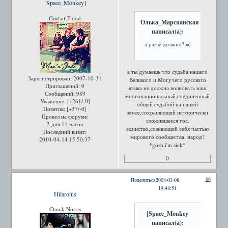
[Space_Monkey]
God of Flood
Олька_Марсианская
написал(а):
а разве должно? =)
а ты думаешь что судьба нашего
Зарегистрирован
: 2007-10-31
Великого и Могучего русского
Приглашений:
0
языка не должна волновать наш
Сообщений:
989
многонациональный,соединенный
Уважение:
[+261/-0]
общей судьбой на нашей
Позитив:
[+37/-0]
земле,сохраняющий исторически
Провел на форуме:
сложившееся гос.
2 дня 11 часов
единство,сознающий себя частью
Последний визит:
мирового сообщества, народ?
2010-04-14 15:50:37
*gosh,i'm sick*
0
66
Поделиться
2008-03-08
19:48:51
Hilaroius
Chuck Norris
[Space_Monkey
написал(а):