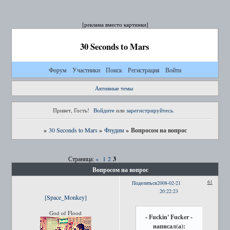
[реклама вместо картинки]
30 Seconds to Mars
Форум
Участники
Поиск
Регистрация
Войти
Активные темы
Привет, Гость!
Войдите
или
зарегистрируйтесь
.
»
»
»
Вопросом на вопрос
30 Seconds to Mars
Флудим
3
Страница:
«
1
2
Вопросом на вопрос
61
Поделиться
2008-02-21
20:22:23
[Space_Monkey]
God of Flood
- Fuckin' Fucker -
написал(а):