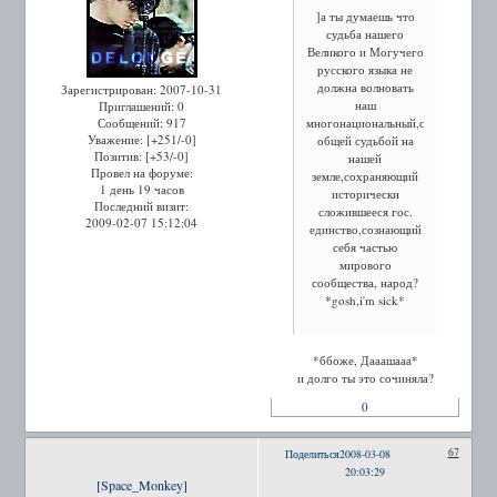
]а ты думаешь что
судьба нашего
Великого и Могучего
русского языка не
должна волновать
Зарегистрирован
: 2007-10-31
наш
Приглашений:
0
многонациональный,соединенный
Сообщений:
917
Уважение:
[+251/-0]
общей судьбой на
Позитив:
[+53/-0]
нашей
Провел на форуме:
земле,сохраняющий
1 день 19 часов
исторически
Последний визит:
сложившееся гос.
2009-02-07 15:12:04
единство,сознающий
себя частью
мирового
сообщества, народ?
*gosh,i'm sick*
*ббоже, Дааашааа*
и долго ты это сочиняла?
0
67
Поделиться
2008-03-08
20:03:29
[Space_Monkey]