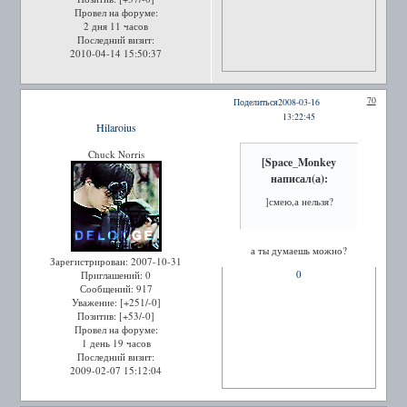
Провел на форуме:
2 дня 11 часов
Последний визит:
2010-04-14 15:50:37
70
Поделиться
2008-03-16
13:22:45
Hilaroius
Chuck Norris
[Space_Monkey
написал(а):
]смею,а нельзя?
а ты думаешь можно?
Зарегистрирован
: 2007-10-31
0
Приглашений:
0
Сообщений:
917
Уважение:
[+251/-0]
Позитив:
[+53/-0]
Провел на форуме:
1 день 19 часов
Последний визит:
2009-02-07 15:12:04