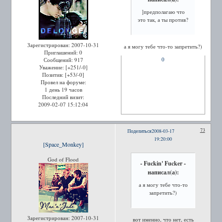
]предполагаю что
это так, а ты против?
Зарегистрирован
: 2007-10-31
а я могу тебе что-то запретить?)
Приглашений:
0
0
Сообщений:
917
Уважение:
[+251/-0]
Позитив:
[+53/-0]
Провел на форуме:
1 день 19 часов
Последний визит:
2009-02-07 15:12:04
73
Поделиться
2008-03-17
19:20:00
[Space_Monkey]
God of Flood
- Fuckin' Fucker -
написал(а):
а я могу тебе что-то
запретить?)
Зарегистрирован
: 2007-10-31
вот именно, что нет, есть