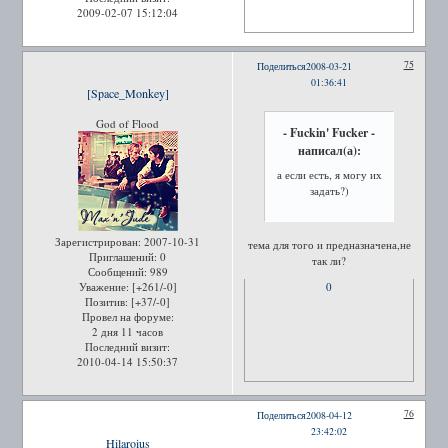
2009-02-07 15:12:04
75
Поделиться
2008-03-21
01:36:41
[Space_Monkey]
God of Flood
- Fuckin' Fucker -
написал(а):
а если есть, я могу их
задать?)
Зарегистрирован
: 2007-10-31
тема для того и предназначена,не
Приглашений:
0
так ли?
Сообщений:
989
Уважение:
[+261/-0]
0
Позитив:
[+37/-0]
Провел на форуме:
2 дня 11 часов
Последний визит:
2010-04-14 15:50:37
76
Поделиться
2008-04-12
23:42:02
Hilaroius