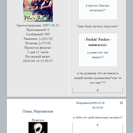
я просто быстро
печатаю))*
Зарегистрирован
: 2007-10-31
*мне было нечего псросить*
Приглашений:
0
Сообщений:
989
Уважение:
[+261/-0]
- Fuckin' Fucker -
Позитив:
[+37/-0]
написал(а):
Провел на форуме:
2 дня 11 часов
а разве это так
Последний визит:
важно?)
2010-04-14 15:50:37
а ты думаешь что не важна в
нашей жизни грамматика*или че
это там*?!!
0
62
Поделиться
2008-02-28
00:18:09
Олька_Марсианская
а тебя это действительно волнует?
Новичок
0