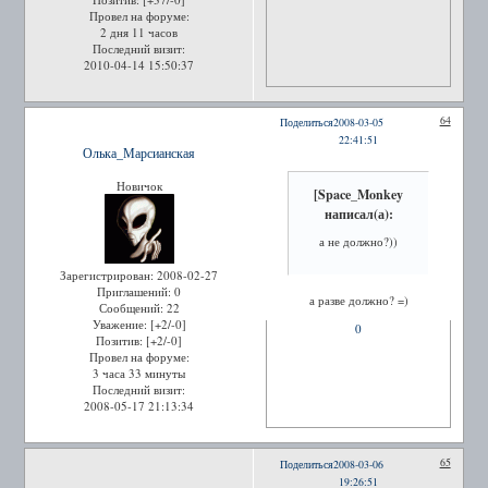
Провел на форуме:
2 дня 11 часов
Последний визит:
2010-04-14 15:50:37
64
Поделиться
2008-03-05
22:41:51
Олька_Марсианская
Новичок
[Space_Monkey
написал(а):
а не должно?))
Зарегистрирован
: 2008-02-27
Приглашений:
0
а разве должно? =)
Сообщений:
22
Уважение:
[+2/-0]
0
Позитив:
[+2/-0]
Провел на форуме:
3 часа 33 минуты
Последний визит:
2008-05-17 21:13:34
65
Поделиться
2008-03-06
19:26:51