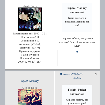
Chuck Norris
[Space_Monkey
написал(а):
]тема для того и
предназначена,не так
ли?
Зарегистрирован
: 2007-10-31
Приглашений:
0
ты разве забыла, что у меня
Сообщений:
917
склероз? *и я забыла какая тема
Уважение:
[+251/-0]
хДД*
Позитив:
[+53/-0]
Провел на форуме:
0
1 день 19 часов
Последний визит:
2009-02-07 15:12:04
77
Поделиться
2008-04-13
00:25:02
[Space_Monkey]
God of Flood
- Fuckin' Fucker -
написал(а):
ты разве забыла, что
у меня склероз?