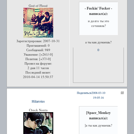
God of Flood
- Fuckin' Fucker -
написал(а):
и долго ты это
сочиняла?
Зарегистрирован
: 2007-10-31
а ты как думаешь?
Приглашений:
0
0
Сообщений:
989
Уважение:
[+261/-0]
Позитив:
[+37/-0]
Провел на форуме:
2 дня 11 часов
Последний визит:
2010-04-14 15:50:37
68
Поделиться
2008-03-10
19:05:16
Hilaroius
Chuck Norris
[Space_Monkey
написал(а):
]а ты как думаешь?