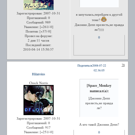
Зарегистрирован
: 2007-10-31
я запуталась,перейдем к другой
Приглашений:
0
теме?
Сообщений:
989
Джонни Депп прелесть,не правда
Уважение:
[+261/-0]
ли?))))
Позитив:
[+37/-0]
Провел на форуме:
0
2 дня 11 часов
Последний визит:
2010-04-14 15:50:37
78
Поделиться
2008-07-22
02:36:05
Hilaroius
Chuck Norris
[Space_Monkey
написал(а):
]Джонни Депп
прелесть,не правда
ли?
Зарегистрирован
: 2007-10-31
Приглашений:
0
А кто такой Джонни Депп?
Сообщений:
917
Уважение:
[+251/-0]
0