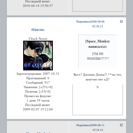
Последний визит:
2010-04-14 15:50:37
84
Поделиться
2008-08-06
02:36:12
Hilaroius
Chuck Norris
[Space_Monkey
написал(а):
]ТЫ НЕ
ЗНАЕШЬ??!?!?
Зарегистрирован
: 2007-10-31
Кого? Джонни Деппа?! **ты что,
Приглашений:
0
конечно нет хД*
Сообщений:
917
Уважение:
[+251/-0]
0
Позитив:
[+53/-0]
Провел на форуме:
1 день 19 часов
Последний визит:
2009-02-07 15:12:04
85
Поделиться
2008-08-11
19:34:14