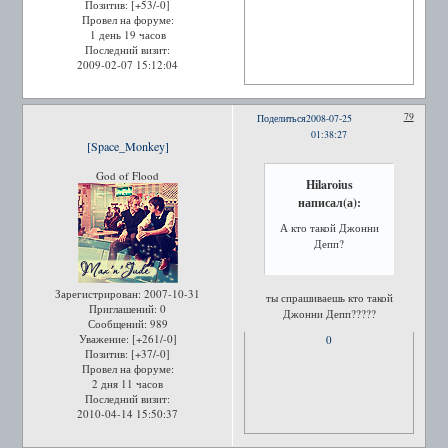
Позитив:
[+53/-0]
Провел на форуме:
1 день 19 часов
Последний визит:
2009-02-07 15:12:04
79
Поделиться
2008-07-25
01:38:27
[Space_Monkey]
God of Flood
Hilaroius
написал(а):
А кто такой Джонни
Депп?
Зарегистрирован
: 2007-10-31
ты спрашиваешь кто такой
Приглашений:
0
Джонни Депп?????
Сообщений:
989
Уважение:
[+261/-0]
0
Позитив:
[+37/-0]
Провел на форуме:
2 дня 11 часов
Последний визит:
2010-04-14 15:50:37