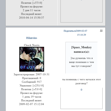
Позитив:
[+37/-0]
Провел на форуме:
2 дня 11 часов
Последний визит:
2010-04-14 15:50:37
88
Поделиться
2009-02-07
15:10:29
Hilaroius
Chuck Norris
[Space_Monkey
написал(а):
]ты думаешь что я
ваще понимаю о чем
мы тут говорим?
Зарегистрирован
: 2007-10-31
Приглашений:
0
ты помнишь с чего начался этот
Сообщений:
917
разговор?
Уважение:
[+251/-0]
Позитив:
[+53/-0]
0
Провел на форуме:
1 день 19 часов
Последний визит:
2009-02-07 15:12:04