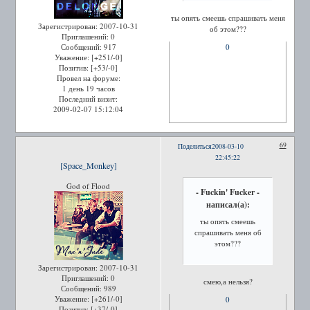
ты опять смеешь спрашивать меня
Зарегистрирован
: 2007-10-31
об этом???
Приглашений:
0
0
Сообщений:
917
Уважение:
[+251/-0]
Позитив:
[+53/-0]
Провел на форуме:
1 день 19 часов
Последний визит:
2009-02-07 15:12:04
69
Поделиться
2008-03-10
22:45:22
[Space_Monkey]
God of Flood
- Fuckin' Fucker -
написал(а):
ты опять смеешь
спрашивать меня об
этом???
Зарегистрирован
: 2007-10-31
Приглашений:
0
смею,а нельзя?
Сообщений:
989
Уважение:
[+261/-0]
0
Позитив:
[+37/-0]